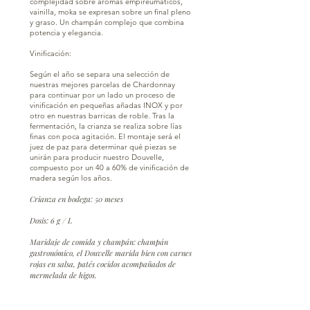
complejidad sobre aromas empireumáticos,
vainilla, moka se expresan sobre un final pleno
y graso. Un champán complejo que combina
potencia y elegancia.
Vinificación:
Según el año se separa una selección de
nuestras mejores parcelas de Chardonnay
para continuar por un lado un proceso de
vinificación en pequeñas añadas INOX y por
otro en nuestras barricas de roble. Tras la
fermentación, la crianza se realiza sobre lías
finas con poca agitación. El montaje será el
juez de paz para determinar qué piezas se
unirán para producir nuestro Douvelle,
compuesto por un 40 a 60% de vinificación de
madera según los años.
Crianza en bodega: 50 meses
Dosis: 6 g / L
Maridaje de comida y champán: champán
gastronómico, el Douvelle marida bien con carnes
rojas en salsa, patés cocidos acompañados de
mermelada de higos.