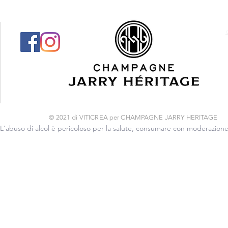
© 2021 di VITICREA per CHAMPAGNE JARRY HERITAGE
L'abuso di alcol è pericoloso per la salute, consumare con moderazion