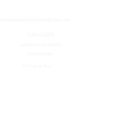
champagnejarryheritage@gmail.com
Politica GDPR
Condizioni di vendita
Avviso legale
14 Grande Rue
e